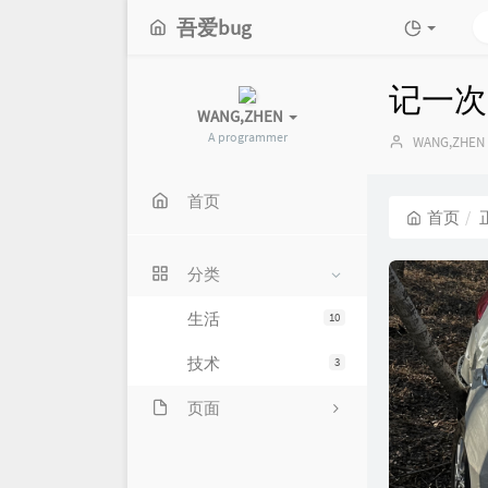
吾爱bug
记一次
WANG,ZHEN
A programmer
博
WANG,ZHEN
主：
首页
首页
分类
生活
10
技术
3
页面
留言板