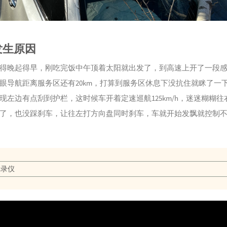
发生原因
得晚起得早，刚吃完饭中午顶着太阳就出发了，到高速上开了一段
眼导航距离服务区还有20km，打算到服务区休息下没抗住就眯了一
现左边有点刮到护栏，这时候车开着定速巡航125km/h，迷迷糊糊往
了，也没踩刹车，让往左打方向盘同时刹车，车就开始发飘就控制
记录仪