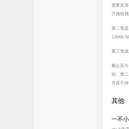
需要先等
万就给我拍
第二笔是
120000-3
第三笔就
截止至今
拍，第二
月卖不掉
其他
一不小
etc上