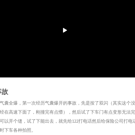
事故
气囊全爆，第一次经历气囊爆开的事故，先是按了双闪（其实这个
经在高速下面了，刚撞完有点懵），然后试了下车门有点变形无法
可以开个缝，试了下能出去，就先给122打电话然后给保险公司打电
时下车各种拍照。