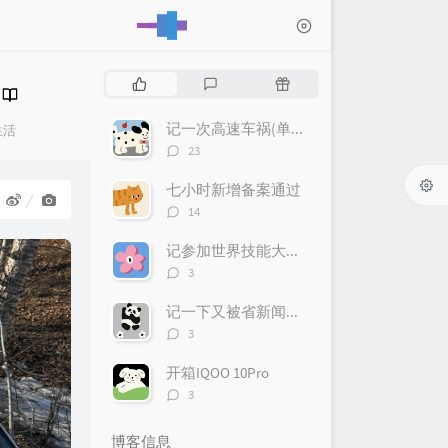
热
最
随
门
新
机
文
评
文
记一次高速车祸(单方事故，车辆全损)
生活
章
论
章
评
：
23
论
数：
七小时新增备案通过
评
14
论
数：
记参加世界技能大赛网站设计与开发项目集中训练 - 1
评
3
论
数：
记一下又被省新闻联播采访
评
3
论
数：
开箱IQOO 10Pro
评
3
论
数：
博客信息