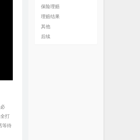
保险理赔
理赔结果
其他
后续
没必
完全打
话等待