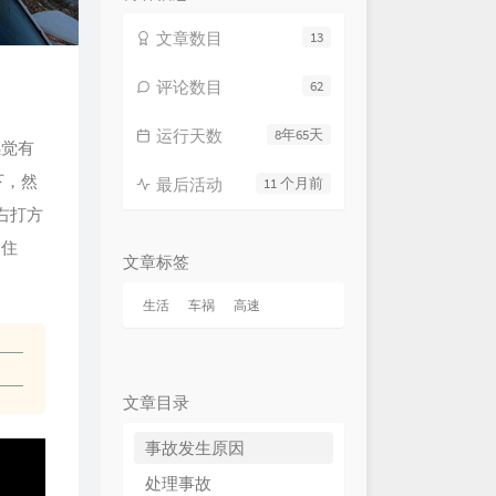
文章数目
13
评论数目
62
运行天数
8年65天
感觉有
下，然
最后活动
11 个月前
右打方
不住
文章标签
生活
车祸
高速
文章目录
事故发生原因
处理事故