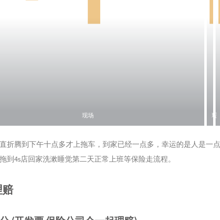
现场
现
场
直折腾到下午十点多才上拖车，到家已经一点多，幸运的是人是一
拖到4s店回家洗漱睡觉第二天正常上班等保险走流程。
理赔