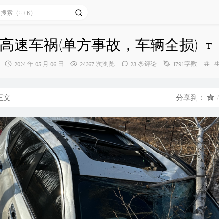
高速车祸(单方事故，车辆全损)
发
分
2024 年 05 月 06 日
24367 次浏览
23 条评论
1791字数
布
类
时
间：
正文
分享到：