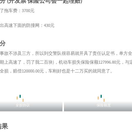
分 (开发票 保险公司会一起理赔)
了拖车费：3700元
出高速下面的防撞网：430元
分
事故不涉及三方，所以到交警队很容易就开具了责任认定书，单方全
期上高速了，罚了我二百块)，机动车损失保险保额127996.80元，与
全损，赔偿120000.00元，车刚好也是十二万买的就同意了。
全损协议
保险额度
结果