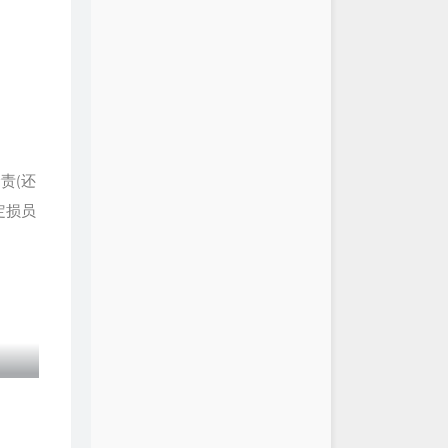
的
责(还
定损员