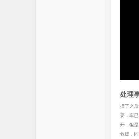
处理
撞了之后
要，车已
开，但是
救援，同