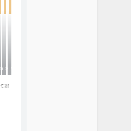
现
路
第
场
政
二
点伤都
锯
天
树
4
s
店
拍