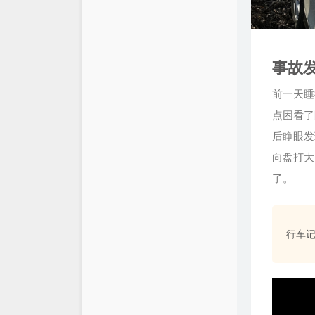
友情链接
时光机
事故
前一天睡
点困看了
后睁眼发
向盘打大
了。
行车