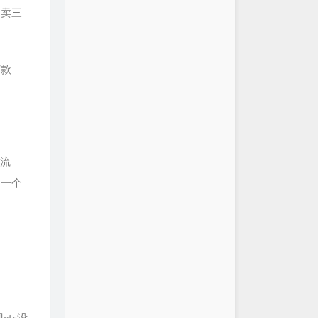
拍卖三
打款
。
，流
卖一个
tc没