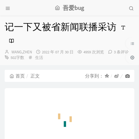
吾爱bug
记一下又被省新闻联播采访
博
发
WANG,ZHEN
2022 年 07 月 30 日
4959 次浏览
3 条评论
主：
分
布
502字数
生活
类：
时
间：
首页
正文
分享到：