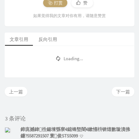
打赏
赞
如果觉得我的文章对你有用，请随意赞赏
文章引用
反向引用
Loading...
上一篇
下一篇
3 条评论
鍗庣撼鍏徃鍚堜綔寮€鎴锋墍闇€鏉愭枡锛熺數璇濆彿
鐮?5587291507 寰俊STS5099