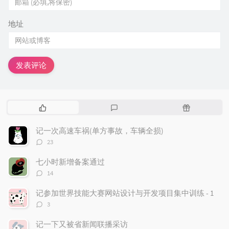
地址
发表评论
热
最
随
门
新
机
文
评
文
记一次高速车祸(单方事故，车辆全损)
章
论
章
评
23
论
数：
七小时新增备案通过
评
14
论
数：
记参加世界技能大赛网站设计与开发项目集中训练 - 1
评
3
论
数：
记一下又被省新闻联播采访