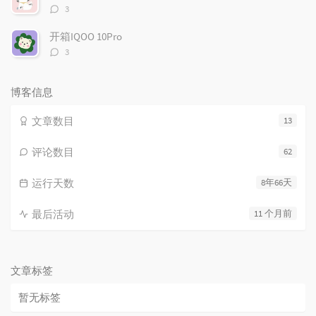
评
3
论
数：
开箱IQOO 10Pro
评
3
论
数：
博客信息
文章数目
13
评论数目
62
运行天数
8年66天
最后活动
11 个月前
文章标签
暂无标签