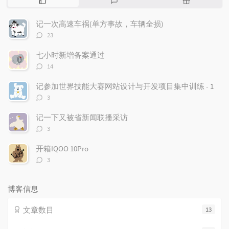
门
新
机
文
评
文
记一次高速车祸(单方事故，车辆全损)
章
论
章
评
23
论
数：
七小时新增备案通过
评
14
论
数：
记参加世界技能大赛网站设计与开发项目集中训练 - 1
评
3
论
数：
记一下又被省新闻联播采访
评
3
论
数：
开箱IQOO 10Pro
评
3
论
数：
博客信息
文章数目
13