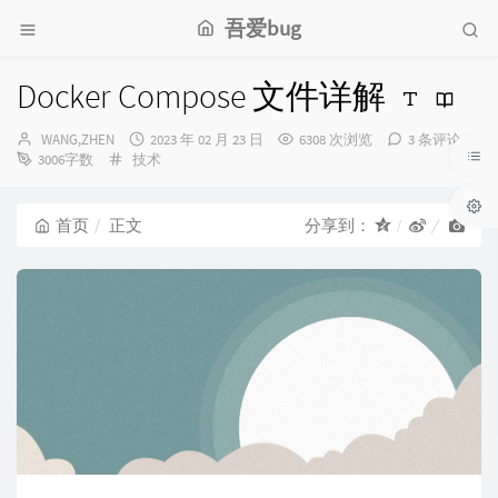
吾爱bug
Docker Compose 文件详解
博
发
WANG,ZHEN
2023 年 02 月 23 日
6308 次浏览
3 条评论
主：
分
布
3006字数
技术
类：
时
间：
首页
正文
分享到：