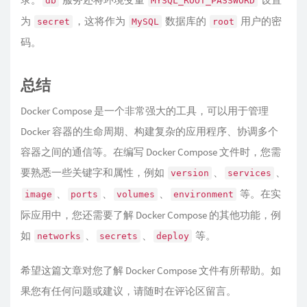
db
MYSQL_ROOT_PASSWORD
为
，这将作为
数据库的
用户的密
secret
MySQL
root
码。
总结
Docker Compose 是一个非常强大的工具，可以用于管理
Docker 容器的生命周期、构建复杂的应用程序、协调多个
容器之间的通信等。在编写 Docker Compose 文件时，您需
要熟悉一些关键字和属性，例如
、
、
version
services
、
、
、
等。在实
image
ports
volumes
environment
际应用中，您还需要了解 Docker Compose 的其他功能，例
如
、
、
等。
networks
secrets
deploy
希望这篇文章对您了解 Docker Compose 文件有所帮助。如
果您有任何问题或建议，请随时在评论区留言。