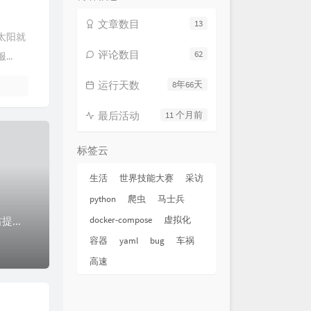
文章数目
13
太阳就
评论数目
62
..
运行天数
8年66天
最后活动
11 个月前
标签云
生活
世界技能大赛
采访
python
爬虫
马士兵
docker-compose
虚拟化
不得不夸一句哈尔滨管局，新增备案七小时通过，09:13收到验证码，十点左右提交的，下午四点半收到短信通过了
容器
yaml
bug
车祸
高速