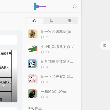
热
最
随
门
新
机
文
评
文
记一次高速车祸(单方事故，车辆全损)
章
论
章
评
23
论
数：
七小时新增备案通过
评
14
论
数：
记参加世界技能大赛网站设计与开发项目集中训练 - 1
评
3
论
数：
记一下又被省新闻联播采访
评
3
好久没更新了，记录一下近期生活都快成年更博客了，上次更新还是24年5月。第三届职业技能大赛近期在准备第三届职业技能大赛，之前一直报名的开发，这次是软件测试...
论
数：
开箱IQOO 10Pro
评
3
论
数：
博客信息