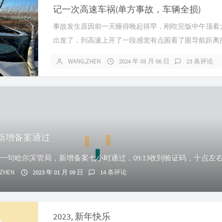
记一次高速车祸(单方事故，车辆全损)
事故发生原因前一天睡得晚起得早，刚吃完饭中午顶着
出发了，到高速上开了一段感觉有点困看了眼导航距离服.
WANG,ZHEN
2024 年 05 月 06 日
23 条评论
新增备案通过
ZHEN
2023 年 01 月 09 日
14 条评论
2023, 新年快乐