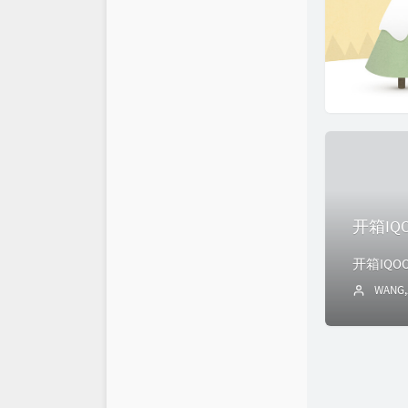
开箱IQO
WANG,