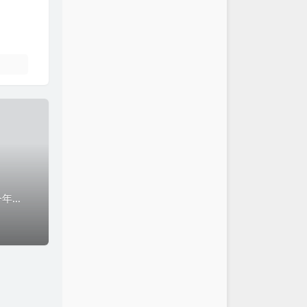
开箱IQOO 10Pro保值换新去年上半年买的iqoo 8pro 下半年保值换新iqoo 9pro 今年又用iqoo 9pro保值换新的iqoo 10pr...