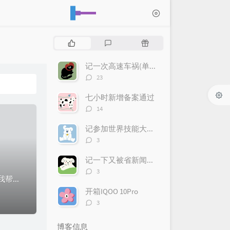
热
最
随
门
新
机
文
评
文
记一次高速车祸(单方事故，车辆全损)
章
论
章
评
23
论
数：
七小时新增备案通过
评
14
论
数：
记参加世界技能大赛网站设计与开发项目集中训练 - 1
评
3
论
数：
记一下又被省新闻联播采访
评
3
python爬马士兵教育视频因周五,在等放假,刚好朋友买了套马士兵的MCA课,让我帮忙爬下来,因ts使用AES加密,大概耗时2小时写完1.获取课程列表接口...
论
数：
开箱IQOO 10Pro
评
3
论
数：
博客信息