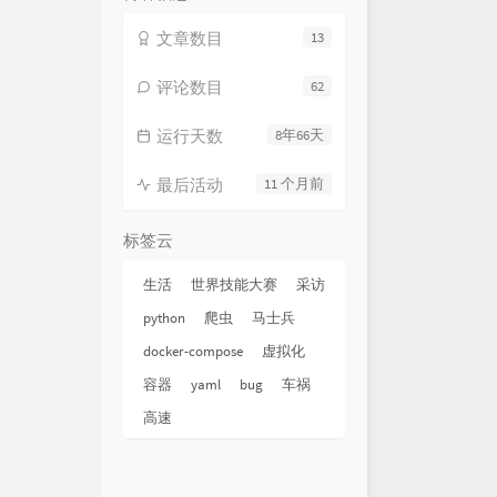
文章数目
13
评论数目
62
运行天数
8年66天
最后活动
11 个月前
标签云
生活
世界技能大赛
采访
python
爬虫
马士兵
docker-compose
虚拟化
容器
yaml
bug
车祸
高速