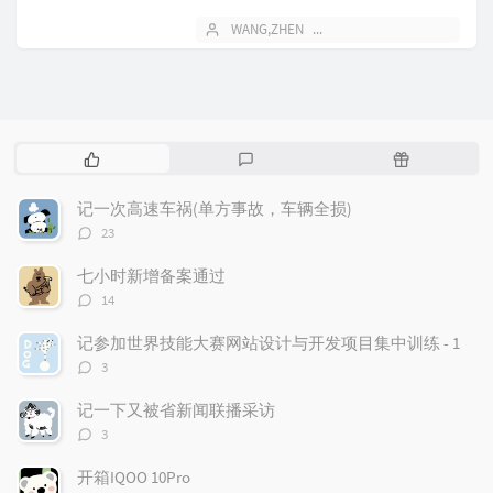
第四十六届世界技能大赛黑龙江...
WANG,ZHEN
2021 年 09 月 05 日
热
最
随
门
新
机
文
评
文
记一次高速车祸(单方事故，车辆全损)
章
论
章
评
23
论
数：
七小时新增备案通过
评
14
论
数：
记参加世界技能大赛网站设计与开发项目集中训练 - 1
评
3
论
数：
记一下又被省新闻联播采访
评
3
论
数：
开箱IQOO 10Pro