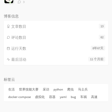
评
3
论
数：
博客信息
文章数目
13
评论数目
62
运行天数
8年67天
最后活动
11 个月前
标签云
生活
世界技能大赛
采访
python
爬虫
马士兵
docker-compose
虚拟化
容器
yaml
bug
车祸
高速