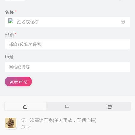
名称
*
🎲
邮箱
*
地址
发表评论
热
最
随
门
新
机
文
评
文
记一次高速车祸(单方事故，车辆全损)
章
论
章
评
23
论