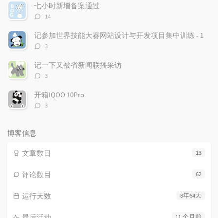
数：
七小时新增备案通过
评
14
论
数：
记参加世界技能大赛网站设计与开发项目集中训练 - 1
评
3
论
数：
记一下又被省新闻联播采访
评
3
论
数：
开箱IQOO 10Pro
评
3
论
数：
博客信息
文章数目
13
评论数目
62
运行天数
8年64天
最后活动
11 个月前