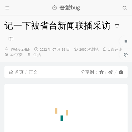
吾爱bug
记一下被省台新闻联播采访
博
发
WANG,ZHEN
2022 年 07 月 18 日
2660 次浏览
1 条评论
主：
分
布
325字数
生活
类：
时
间：
首页
正文
分享到：