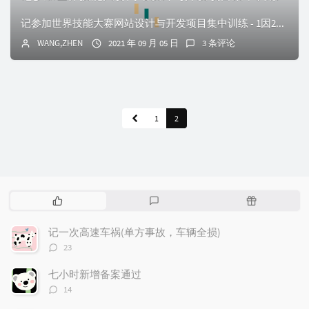
记参加世界技能大赛网站设计与开发项目集中训练 - 1因2020年12月份参加第四十六届世界技能大赛黑龙江省网站设计与开发项目，以满分的成绩获得黑龙江省第一...
WANG,ZHEN
2021 年 09 月 05 日
3 条评论
1
2
热
最
随
门
新
机
文
评
文
记一次高速车祸(单方事故，车辆全损)
章
论
章
评
23
论
数：
七小时新增备案通过
评
14
论