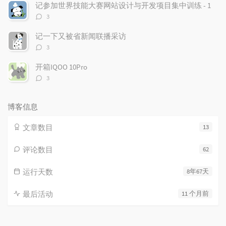
数：
记参加世界技能大赛网站设计与开发项目集中训练 - 1
评
3
论
数：
记一下又被省新闻联播采访
评
3
论
数：
开箱IQOO 10Pro
评
3
论
数：
博客信息
文章数目
13
评论数目
62
运行天数
8年67天
最后活动
11 个月前